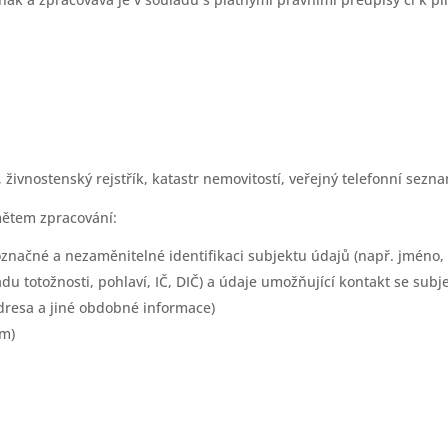
 živnostenský rejstřík, katastr nemovitostí, veřejný telefonní sezn
mětem zpracování:
označné a nezaměnitelné identifikaci subjektu údajů (např. jméno, p
adu totožnosti, pohlaví, IČ, DIČ) a údaje umožňující kontakt se sub
 adresa a jiné obdobné informace)
um)