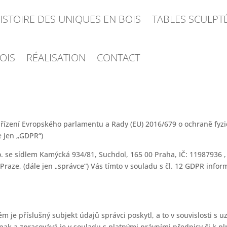
HISTOIRE DES UNIQUES EN BOIS
TABLES SCULPT
OIS
RÉALISATION
CONTACT
řízení Evropského parlamentu a Rady (EU) 2016/679 o ochraně fyzi
e jen „GDPR“)
o. se sídlem Kamýcká 934/81, Suchdol, 165 00 Praha, IČ: 11987936 
aze, (dále jen „správce“) Vás tímto v souladu s čl. 12 GDPR infor
m je příslušný subjekt údajů správci poskytl, a to v souvislosti s
nak a zpracovává je v souladu s platnými právními předpisy či k p