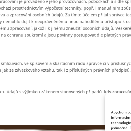
pracování je prováděno v jeho provozovnách, pobočkách a sídle s
ochází prostřednictvím výpočetní techniky, popř. i manuálním způ
u a zpracování osobních údajů. Za tímto účelem přijal správce tec
y nemohlo dojít k neoprávněnému nebo nahodilému přístupu k osob
u zpracování, jakož i k jinému zneužití osobních údajů. Veškeré
 na ochranu soukromí a jsou povinny postupovat dle platných práv
 smlouvách, ve spisovém a skartačním řádu správce či v příslušný
h jak ze závazkového vztahu, tak i z příslušných právních předpisů.
ktu údajů s výjimkou zákonem stanovených případů, kdy zpracová
Abychom pos
informacím 
technologie
jedinečná I