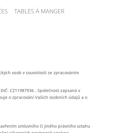
ÉES
TABLES À MANGER
ckých osob v souvislosti se zpracováním
, DIČ: CZ11987936 , Společnost zapsaná v
muje o zpracování Vašich osobních údajů a o
 uzavřením smluvního či jiného právního vztahu
lnění zákonných povinností správce.