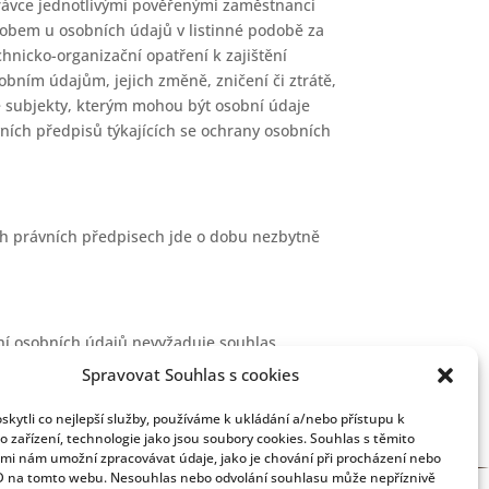
právce jednotlivými pověřenými zaměstnanci
sobem u osobních údajů v listinné podobě za
hnicko-organizační opatření k zajištění
ním údajům, jejich změně, zničení či ztrátě,
 subjekty, kterým mohou být osobní údaje
ních předpisů týkajících se ochrany osobních
ch právních předpisech jde o dobu nezbytně
ní osobních údajů nevyžaduje souhlas
Spravovat Souhlas s cookies
kytli co nejlepší služby, používáme k ukládání a/nebo přístupu k
o zařízení, technologie jako jsou soubory cookies. Souhlas s těmito
mi nám umožní zpracovávat údaje, jako je chování při procházení nebo
D na tomto webu. Nesouhlas nebo odvolání souhlasu může nepříznivě