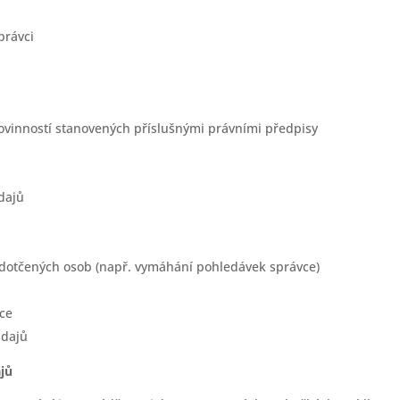
právci
povinností stanovených příslušnými právními předpisy
dajů
 dotčených osob (např. vymáhání pohledávek správce)
vce
údajů
jů